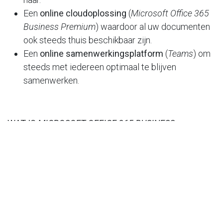
Een
online cloudoplossing
(
Microsoft Office 365
Business Premium
) waardoor al uw documenten
ook steeds thuis beschikbaar zijn.
Een
online samenwerkingsplatform
(
Teams
) om
steeds met iedereen optimaal te blijven
samenwerken.
WAT IS
MICROSOFT OFFICE 365 BUSINESS
PREMIUM
?
Microsoft Office 365 Business is een
abonnementslicentie die per gebruiker een volledig
platform van verschillende apps en services op uw
computer, tablet, smartphone voorziet.
Gebruik een mailbox in de Cloud
om klanten en