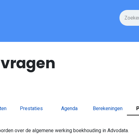
enties
Ondersteuning
Over Ons ​
Advodata
 vragen
ten
Prestaties
Agenda
Berekeningen
woorden over de algemene werking boekhouding in Advodata.