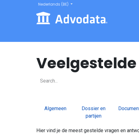
Overslaan naar inhoud
Nederlands (BE)
Startpagina
Producten
Blog
Refer
Veelgestelde
Algemeen
Dossier en
Documen
partijen
Hier vind je de meest gestelde vragen en ant