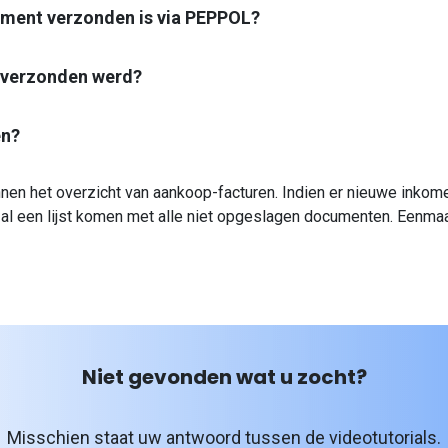
ument verzonden is via PEPPOL?
l verzonden werd?
en?
n het overzicht van aankoop-facturen. Indien er nieuwe inkome
zal een lijst komen met alle niet opgeslagen documenten. Eenm
Niet gevonden wat u zocht?
Misschien staat uw antwoord tussen de videotutorials.